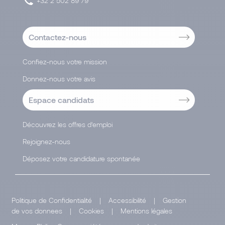
+32 2 502 89 79
Contactez-nous
Confiez-nous votre mission
Donnez-nous votre avis
Espace candidats
Découvrez les offres d’emploi
Rejoignez-nous
Déposez votre candidature spontanée
Politique de Confidentialité
|
Accessibilité
|
Gestion
de vos donnees
|
Cookies
|
Mentions légales