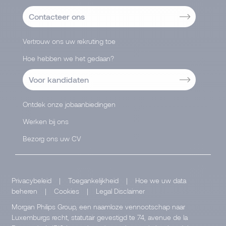
Contacteer ons
Vertrouw ons uw rekruting toe
Hoe hebben we het gedaan?
Voor kandidaten
Ontdek onze jobaanbiedingen
Werken bij ons
Bezorg ons uw CV
Privacybeleid
|
Toegankelijkheid
|
Hoe we uw data
beheren
|
Cookies
|
Legal Disclaimer
Morgan Philips Group, een naamloze vennootschap naar
Luxemburgs recht, statutair gevestigd te 74, avenue de la