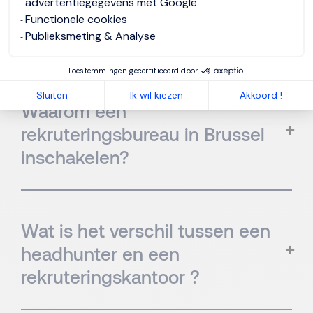
advertentiegegevens met Google
Veelgestelde Vragen
Functionele cookies
Publieksmeting & Analyse
Toestemmingen gecertificeerd door
Sluiten
Ik wil kiezen
Akkoord !
Waarom een
rekruteringsbureau in Brussel
inschakelen?
Wat is het verschil tussen een
headhunter en een
rekruteringskantoor ?