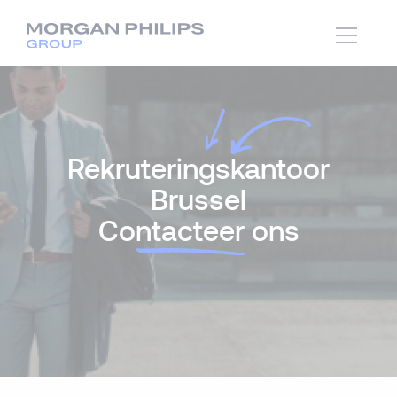
Rekruteringskantoor
Brussel
Co
ntacteer
ons