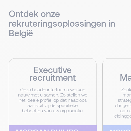
Ontdek onze
rekruteringsoplossingen in
België
Executive
recruitment
Ma
Onze headhunterteams werken
Zoek
nauw met u samen. Zo stellen we
mana
het ideale profiel op dat naadloos
strate
aansluit bij de specifieke
dringen
behoeften van uw organisatie.
aan e
leidingg