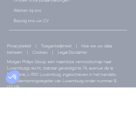
Werken bij ons
Bezorg ons uw CV
Privacybeleid
|
Toegankelijkheid
|
Hoe we uw data
beheren
|
Cookies
|
Legal Disclaimer
Morgan Philips Group, een naamloze vennootschap naar
Luxemburgs recht, statutair gevestigd te 74, avenue de la
Faïencerie, L-1510 Luxemburg, ingeschreven in het handels-
en ondernemingsregister van Luxemburg onder nummer B
177 178.
© 2026 Morgan Philips Group SA
Alle rechten voorbehouden