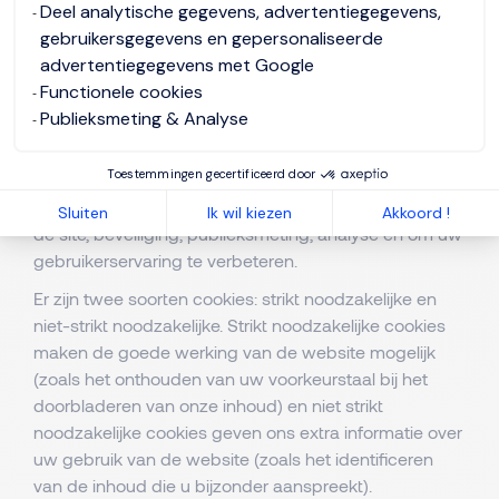
Om ons in staat te stellen om onze talentconsulting
Deel analytische gegevens, advertentiegegevens,
diensten aan te bieden, zowel aan klanten als aan
gebruikersgegevens en gepersonaliseerde
individuen;
advertentiegegevens met Google
Om onze nevendiensten te verzorgen.
Functionele cookies
Bezoekers van onze website
Publieksmeting & Analyse
Cookies
Toestemmingen gecertificeerd door
Deze website gebruikt cookies voor de werking van
Sluiten
Ik wil kiezen
Akkoord !
de site, beveiliging, publieksmeting, analyse en om uw
gebruikerservaring te verbeteren.
Er zijn twee soorten cookies: strikt noodzakelijke en
niet-strikt noodzakelijke. Strikt noodzakelijke cookies
maken de goede werking van de website mogelijk
(zoals het onthouden van uw voorkeurstaal bij het
doorbladeren van onze inhoud) en niet strikt
noodzakelijke cookies geven ons extra informatie over
uw gebruik van de website (zoals het identificeren
van de inhoud die u bijzonder aanspreekt).