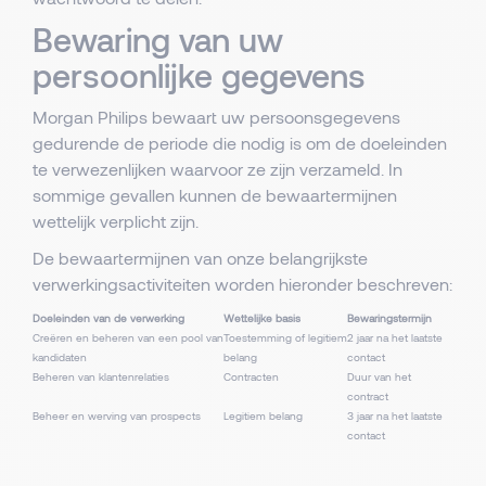
Bewaring van uw
persoonlijke gegevens
Morgan Philips bewaart uw persoonsgegevens
gedurende de periode die nodig is om de doeleinden
te verwezenlijken waarvoor ze zijn verzameld. In
sommige gevallen kunnen de bewaartermijnen
wettelijk verplicht zijn.
De bewaartermijnen van onze belangrijkste
verwerkingsactiviteiten worden hieronder beschreven:
Doeleinden van de verwerking
Wettelijke basis
Bewaringstermijn
Creëren en beheren van een pool van
Toestemming of legitiem
2 jaar na het laatste
kandidaten
belang
contact
Beheren van klantenrelaties
Contracten
Duur van het
contract
Beheer en werving van prospects
Legitiem belang
3 jaar na het laatste
contact