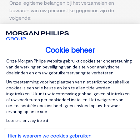
Onze legitieme belangen bij het verzamelen en
bewaren van uw persoonlijke gegevens zijn de
volgende:
Als rekruteringsbedrijf en rekruteringsagentschap
introduceren wij kandidaten bij klanten voor vast
werk, tijdelijke tewerkstelling of onafhankelijke
Cookie beheer
professionele contracten;
Toestemmingsbeheerplatform: Personal
Om de carrièreaspiraties van onze kandidaten en
Onze Morgan Philips website gebruikt cookies ter ondersteuning
de aanwervingsbehoeften van onze klanten te
van de werking en beveiliging van de site, voor analytische
ondersteunen, hebben we een database met
doeleinden en om uw gebruikerservaring te verbeteren.
persoonlijke gegevens van kandidaten en klanten
Uw toestemming voor het plaatsen van niet strikt noodzakelijke
nodig, die zowel historische informatie als actuele
cookies is een vrije keuze en kan te allen tijde worden
ingetrokken. U kunt uw toestemming globaal geven of intrekken
resourcevereisten bevat;
of uw voorkeuren per cookiedoel instellen. Het weigeren van
Om onze onderneming te behouden, uit te breiden
niet-essentiële cookies heeft geen invloed op uw browse-
en te ontwikkelen, moeten we de persoonlijke data
ervaring op onze site.
Axeptio consent
van potentiële kandidaten, klantencontacten –
Lees ons privacy beleid
inclusief onze talentconsulting klantencontacten –
en kandidaten bewaren;
Hier is waarom we cookies gebruiken.